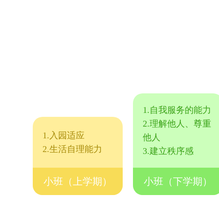
1.自我服务的能力
2.理解他人、尊重
1.入园适应
他人
2.生活自理能力
3.建立秩序感
小班（上学期）
小班（下学期）